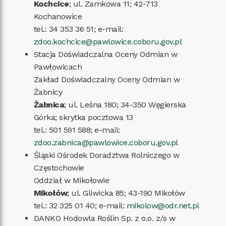
Kochcice
; ul. Zamkowa 11; 42-713
Kochanowice
tel.: 34 353 36 51; e-mail:
zdoo.kochcice@pawlowice.coboru.gov.pl
Stacja Doświadczalna Oceny Odmian w
Pawłowicach
Zakład Doświadczalny Oceny Odmian w
Żabnicy
Żabnica
; ul. Leśna 180; 34-350 Węgierska
Górka; skrytka pocztowa 13
tel.: 501 591 588; e-mail:
zdoo.zabnica@pawlowice.coboru.gov.pl
Śląski Ośrodek Doradztwa Rolniczego w
Częstochowie
Oddział w Mikołowie
Mikołów
; ul. Gliwicka 85; 43-190 Mikołów
tel.: 32 325 01 40; e-mail:
mikolow@odr.net.pl
DANKO Hodowla Roślin Sp. z o.o. z/s w