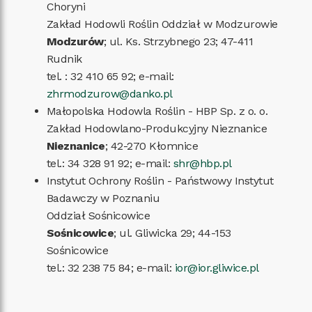
Choryni
Zakład Hodowli Roślin Oddział w Modzurowie
Modzurów
; ul. Ks. Strzybnego 23; 47-411
Rudnik
tel. : 32 410 65 92; e-mail:
zhrmodzurow@danko.pl
Małopolska Hodowla Roślin - HBP Sp. z o. o.
Zakład Hodowlano-Produkcyjny Nieznanice
Nieznanice
; 42-270 Kłomnice
tel.: 34 328 91 92; e-mail:
shr@hbp.pl
Instytut Ochrony Roślin - Państwowy Instytut
Badawczy w Poznaniu
Oddział Sośnicowice
Sośnicowice
; ul. Gliwicka 29; 44-153
Sośnicowice
tel.: 32 238 75 84; e-mail:
ior@ior.gliwice.pl