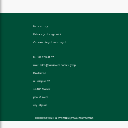
Mapa strony
Deklaracja dostępności
Ochrona danych osobowych
tel.: 32 233 41 87
mail:
sdoo@pawlowice.coboru.gov.pl
Pawłowice
ul. Wiejska 25
44-180 Toszek
pow. Gliwice
woj. śląskie
COBORU 2026 © Wszelkie prawa zastrzeżone