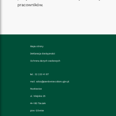
pracowników.
Mapa strony
Deklaracja dostępności
Ochrona danych osobowych
tel.: 32 233 41 87
mail:
sdoo@pawlowice.coboru.gov.pl
Pawłowice
ul. Wiejska 25
44-180 Toszek
pow. Gliwice