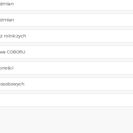
odmian
odmian
z rolniczych
kowa COBORU
pności
 osobowych