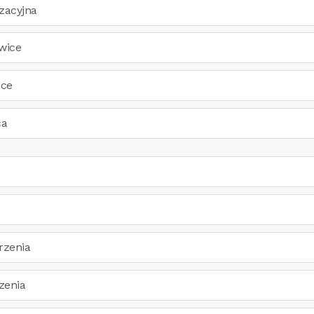
zacyjna
wice
ice
ca
rzenia
zenia