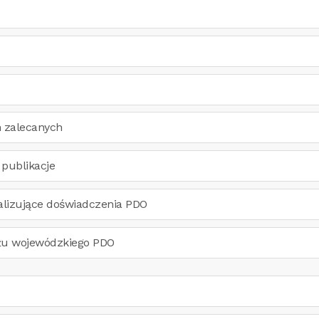
n zalecanych
 publikacje
alizujące doświadczenia PDO
łu wojewódzkiego PDO